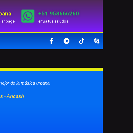
rbana
+51 958666260
 Fanpage
envia tus saludos
 mejor de la música urbana.
as - Ancash